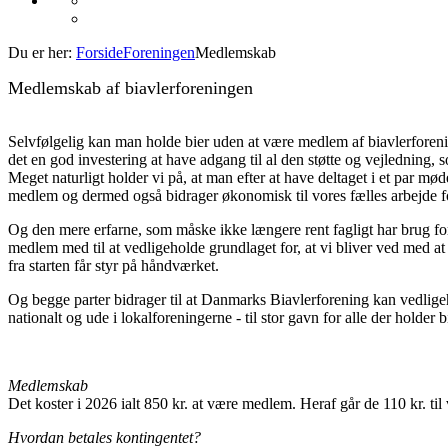
Du er her:
Forside
Foreningen
Medlemskab
Medlemskab af biavlerforeningen
Selvfølgelig kan man holde bier uden at være medlem af biavlerforen
det en god investering at have adgang til al den støtte og vejledning,
Meget naturligt holder vi på, at man efter at have deltaget i et par møder
medlem og dermed også bidrager økonomisk til vores fælles arbejde fo
Og den mere erfarne, som måske ikke længere rent fagligt har brug for
medlem med til at vedligeholde grundlaget for, at vi bliver ved med at
fra starten får styr på håndværket.
Og begge parter bidrager til at Danmarks Biavlerforening kan vedligeh
nationalt og ude i lokalforeningerne - til stor gavn for alle der holder b
Medlemskab
Det koster i 2026 ialt 850 kr. at være medlem. Heraf går de 110 kr. til
Hvordan betales kontingentet?