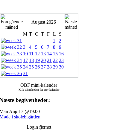
August 2026
M
T
O
T
F
L
S
1
2
3
4
5
6
7
8
9
10
11
12
13
14
15
16
17
18
19
20
21
22
23
24
25
26
27
28
29
30
31
OBF mini-kalender
Klik på måneden for stor kalender
Næste begivenheder:
Man Aug 17 @19:00
Møde i skolebigården
Login fjernet