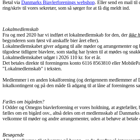
Betal via
Danmarks Biavlerforenings webshop
. Eller send en mail til 
ring/skriv til vores sekretær, som så sørger for at få dig meldt ind.
Lokalmedlemskab
Fra og med 2020 har vi indført et lokalmedlemskab for den, der
ikke 
begynderen som først vil anskaffe bier året efter).
Lokalmedlemskabet giver adgang til alle møder og arrangementer og bl
tilgodese tidligere biavlere, som stadig har lysten til at mødes og snak
Lokalmedlemskabet udgør i 2026 110 kr. for et år.
Det betales direkte til foreningens konto 6116 8563810 eller Mobile
"Lokalmedlemskab" i teksten.
Medlemmer i en anden lokalforening (og derigennem medlemmer af D
lokalkontingent og på den måde få adgang til at låne af foreningens s
Fælles om bigården?
I Odder og Omegns biavlerforening er vores holdning, at ægtefæller, b
fælles om en bigård osv., altså deles om et medlemsskab af Danmarks
velkomne til møder og andre arrangementer, uden at behøve at betale 
Besøgende