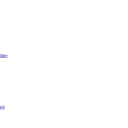
dder
avl