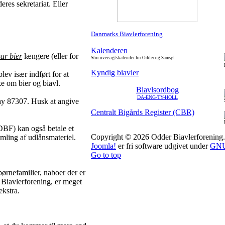
deres sekretariat. Eller
Danmarks Biavlerforening
Kalenderen
har bier
længere (eller for
Stor oversigtskalender for Odder og Samsø
Kyndig biavler
ev især indført for at
ke om bier og biavl.
Biavlsordbog
DA-ENG-TY-HOLL
Pay 87307. Husk at angive
Centralt Bigårds Register (CBR)
BF) kan også betale et
Copyright © 2026 Odder Biavlerforening. A
amling af udlånsmateriel.
Joomla!
er fri software udgivet under
GNU 
Go to top
ørnefamilier, naboer der er
 Biavlerforening, er meget
ekstra.