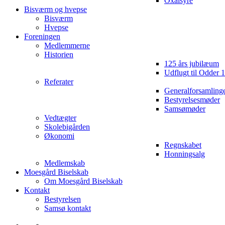
Oxalsyre
Bisværm og hvepse
Bisværm
Hvepse
Foreningen
Medlemmerne
Historien
125 års jubilæum
Udflugt til Odder 
Referater
Generalforsamling
Bestyrelsesmøder
Samsømøder
Vedtægter
Skolebigården
Økonomi
Regnskabet
Honningsalg
Medlemskab
Moesgård Biselskab
Om Moesgård Biselskab
Kontakt
Bestyrelsen
Samsø kontakt