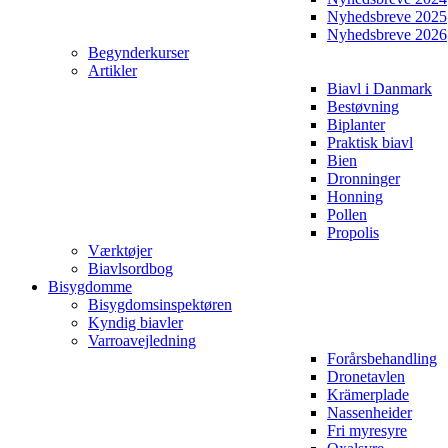
Nyhedsbreve 2025
Nyhedsbreve 2026
Begynderkurser
Artikler
Biavl i Danmark
Bestøvning
Biplanter
Praktisk biavl
Bien
Dronninger
Honning
Pollen
Propolis
Værktøjer
Biavlsordbog
Bisygdomme
Bisygdomsinspektøren
Kyndig biavler
Varroavejledning
Forårsbehandling
Dronetavlen
Krämerplade
Nassenheider
Fri myresyre