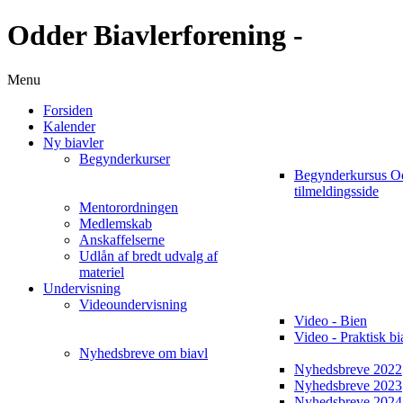
Odder Biavlerforening -
Menu
Forsiden
Kalender
Ny biavler
Begynderkurser
Begynderkursus O
tilmeldingsside
Mentorordningen
Medlemskab
Anskaffelserne
Udlån af bredt udvalg af
materiel
Undervisning
Videoundervisning
Video - Bien
Video - Praktisk bi
Nyhedsbreve om biavl
Nyhedsbreve 2022
Nyhedsbreve 2023
Nyhedsbreve 2024