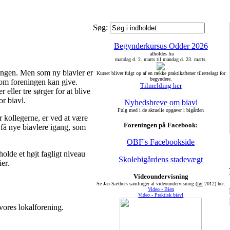
Søg:
Begynderkursus Odder 2026
afholdes fra
mandag d. 2. marts til mandag d. 23. marts.
ingen. Men som ny biavler er
Kurset bliver fulgt op af en række praktikaftener tilrettelagt for
begyndere.
 som foreningen kan give.
Tilmelding her
 eller tre sørger for at blive
r biavl.
Nyhedsbreve om biavl
Følg med i de aktuelle opgaver i bigården
 kollegerne, er ved at være
Foreningen på Facebook:
 få nye biavlere igang, som
OBF's Facebookside
olde et højt fagligt niveau
Skolebigårdens stadevægt
ier.
Videoundervisning
Se Jan Sæthers samlinger af videoundervisning (
før
2012) her:
Video - Bien
Video - Praktisk biavl
 vores lokalforening.