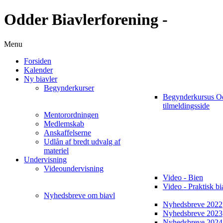
Odder Biavlerforening -
Menu
Forsiden
Kalender
Ny biavler
Begynderkurser
Begynderkursus O
tilmeldingsside
Mentorordningen
Medlemskab
Anskaffelserne
Udlån af bredt udvalg af
materiel
Undervisning
Videoundervisning
Video - Bien
Video - Praktisk bi
Nyhedsbreve om biavl
Nyhedsbreve 2022
Nyhedsbreve 2023
Nyhedsbreve 2024