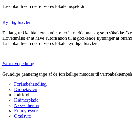
Læs bl.a. hvem der er vores lokale inspektør.
Kyndig biavler
En lang række biavlere landet over har uddannet sig som såkaldte "ky
Hovedmålet er at have autorisation til at godkende flytninger af bifamil
Læs bl.a. hvem der er vores lokale kyndige biavlere.
Varroavejledning
Grundige gennemgange af de forskellige metoder til varroabekæmpelse
Forårsbehandling
Dronetavlen
Indskud
Krämerplade
Nassenheider
Fri myresyre
Oxalsyre