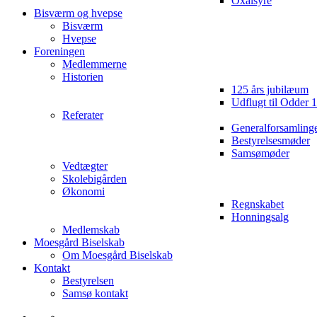
Oxalsyre
Bisværm og hvepse
Bisværm
Hvepse
Foreningen
Medlemmerne
Historien
125 års jubilæum
Udflugt til Odder 
Referater
Generalforsamling
Bestyrelsesmøder
Samsømøder
Vedtægter
Skolebigården
Økonomi
Regnskabet
Honningsalg
Medlemskab
Moesgård Biselskab
Om Moesgård Biselskab
Kontakt
Bestyrelsen
Samsø kontakt