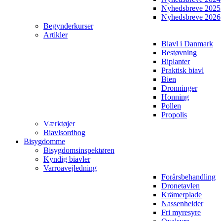
Nyhedsbreve 2025
Nyhedsbreve 2026
Begynderkurser
Artikler
Biavl i Danmark
Bestøvning
Biplanter
Praktisk biavl
Bien
Dronninger
Honning
Pollen
Propolis
Værktøjer
Biavlsordbog
Bisygdomme
Bisygdomsinspektøren
Kyndig biavler
Varroavejledning
Forårsbehandling
Dronetavlen
Krämerplade
Nassenheider
Fri myresyre