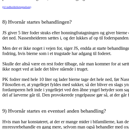
(til indholdsfortegnelsen)
8)
Hvornår startes behandlingen?
JS giver 5 liter foder straks efter honningfratagningen og giver bierne et
det ned. Nassenheideren sættes i, og der lukkes af op til foderspanden
Men der er ikke noget i vejen for, siger JS, endda at starte behandlin
fodring, hvis bierne som i et trugstade har adgang til foderet.
Skulle der altså være en rest foder tilbage, når man kommer for at sæt
ikke noget ved at lade det blive stående i truget.
PK fodrer med hele 10 liter og lader bierne tage det hele ned, før Nass
Filosofien er, at yngellejet fyldes med sukker, så der bliver en slags 
fordamperen helt inde i yngellejet ved den åbne yngel betyder som sagt
del af larverne går til. Den provokerede yngelpause gør så, at der går fæ
9)
Hvornår startes en eventuel anden behandling?
Hvis man har konstateret, at der er mange mider i bifamilierne, kan d
myresyrebehandle en gang mere, selvom man også behandler med oxa