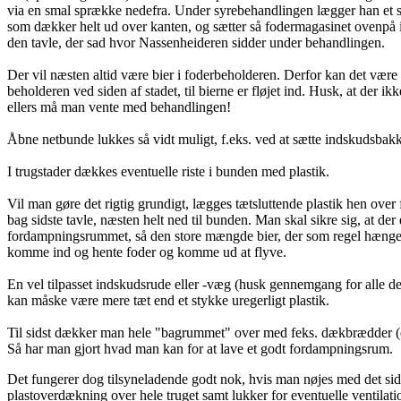
via en smal sprække nedefra. Under syrebehandlingen lægger han et s
som dækker helt ud over kanten, og sætter så fodermagasinet ovenpå
den tavle, der sad hvor Nassenheideren sidder under behandlingen.
Der vil næsten altid være bier i foderbeholderen. Derfor kan det være
beholderen ved siden af stadet, til bierne er fløjet ind. Husk, at der i
ellers må man vente med behandlingen!
Åbne netbunde lukkes så vidt muligt, f.eks. ved at sætte indskudsbak
I trugstader dækkes eventuelle riste i bunden med plastik.
Vil man gøre det rigtig grundigt, lægges tætsluttende plastik hen ov
bag sidste tavle, næsten helt ned til bunden. Man skal sikre sig, at der
fordampningsrummet, så den store mængde bier, der som regel hænger 
komme ind og hente foder og komme ud at flyve.
En vel tilpasset indskudsrude eller -væg (husk gennemgang for alle de
kan måske være mere tæt end et stykke uregerligt plastik.
Til sidst dækker man hele "bagrummet" over med feks. dækbrædder (e
Så har man gjort hvad man kan for at lave et godt fordampningsrum.
Det fungerer dog tilsyneladende godt nok, hvis man nøjes med det sidst
plastoverdækning over hele truget samt lukker for eventuelle ventilat