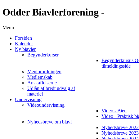
Odder Biavlerforening -
Menu
Forsiden
Kalender
Ny biavler
Begynderkurser
Begynderkursus O
tilmeldingsside
Mentorordningen
Medlemskab
Anskaffelserne
Udlån af bredt udvalg af
materiel
Undervisning
Videoundervisning
Video - Bien
Video - Praktisk bi
Nyhedsbreve om biavl
Nyhedsbreve 2022
Nyhedsbreve 2023
Nyhedsbreve 2024