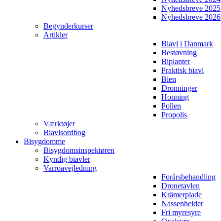
Nyhedsbreve 2025
Nyhedsbreve 2026
Begynderkurser
Artikler
Biavl i Danmark
Bestøvning
Biplanter
Praktisk biavl
Bien
Dronninger
Honning
Pollen
Propolis
Værktøjer
Biavlsordbog
Bisygdomme
Bisygdomsinspektøren
Kyndig biavler
Varroavejledning
Forårsbehandling
Dronetavlen
Krämerplade
Nassenheider
Fri myresyre