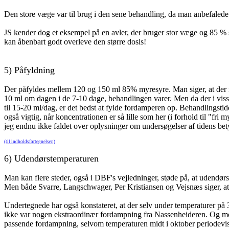
Den store væge var til brug i den sene behandling, da man anbefaled
JS kender dog et eksempel på en avler, der bruger stor væge og 85 % s
kan åbenbart godt overleve den større dosis!
5)
Påfyldning
Der påfyldes mellem 120 og 150 ml 85% myresyre. Man siger, at der
10 ml om dagen i de 7-10 dage, behandlingen varer. Men da der i vis
til 15-20 ml/dag, er det bedst at fylde fordamperen op. Behandlingsti
også vigtig, når koncentrationen er så lille som her (i forhold til "fri 
jeg endnu ikke faldet over oplysninger om undersøgelser af tidens bety
(til indholdsfortegnelsen)
6)
Udendørstemperaturen
Man kan flere steder, også i DBF's vejledninger, støde på, at udendør
Men både Svarre, Langschwager, Per Kristiansen og Vejsnæs siger, at
Undertegnede har også konstateret, at der selv under temperaturer på 
ikke var nogen ekstraordinær fordampning fra Nassenheideren. Og mo
passende fordampning, selvom temperaturen midt i oktober periodevis