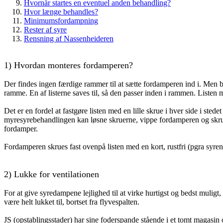
Hvornår startes en eventuel anden behandling?
Hvor længe behandles?
Minimumsfordampning
Rester af syre
Rensning af Nassenheideren
1)
Hvordan monteres fordamperen?
Der findes ingen færdige rammer til at sætte fordamperen ind i. Men br
ramme. En af listerne saves til, så den passer inden i rammen. Listen
Det er en fordel at fastgøre listen med en lille skrue i hver side i stede
myresyrebehandlingen kan løsne skruerne, vippe fordamperen og skr
fordamper.
Fordamperen skrues fast ovenpå listen med en kort, rustfri (pgra syren
2)
Lukke for ventilationen
For at give syredampene lejlighed til at virke hurtigst og bedst muligt, 
være helt lukket til, bortset fra flyvespalten.
JS (opstablingsstader) har sine foderspande stående i et tomt magas