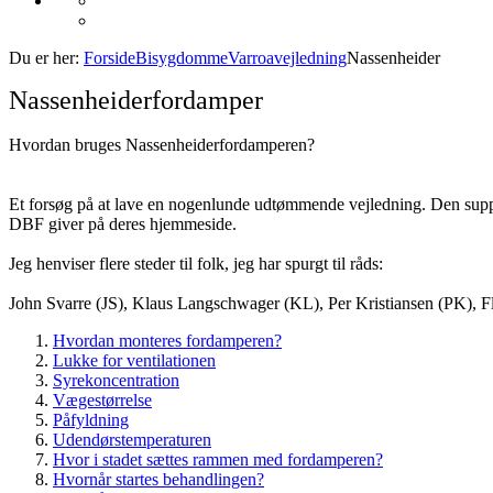
Du er her:
Forside
Bisygdomme
Varroavejledning
Nassenheider
Nassenheiderfordamper
Hvordan bruges Nassenheiderfordamperen?
Et forsøg på at lave en nogenlunde udtømmende vejledning. Den supp
DBF giver på deres hjemmeside.
Jeg henviser flere steder til folk, jeg har spurgt til råds:
John Svarre (JS), Klaus Langschwager (KL), Per Kristiansen (PK),
Hvordan monteres fordamperen?
Lukke for ventilationen
Syrekoncentration
Vægestørrelse
Påfyldning
Udendørstemperaturen
Hvor i stadet sættes rammen med fordamperen?
Hvornår startes behandlingen?