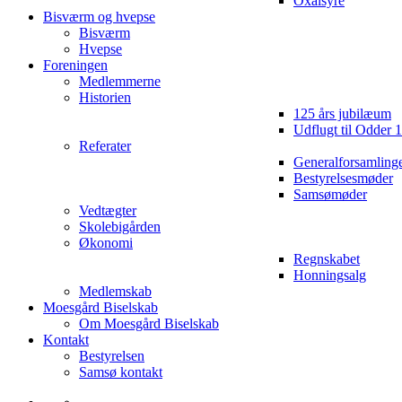
Oxalsyre
Bisværm og hvepse
Bisværm
Hvepse
Foreningen
Medlemmerne
Historien
125 års jubilæum
Udflugt til Odder 
Referater
Generalforsamling
Bestyrelsesmøder
Samsømøder
Vedtægter
Skolebigården
Økonomi
Regnskabet
Honningsalg
Medlemskab
Moesgård Biselskab
Om Moesgård Biselskab
Kontakt
Bestyrelsen
Samsø kontakt