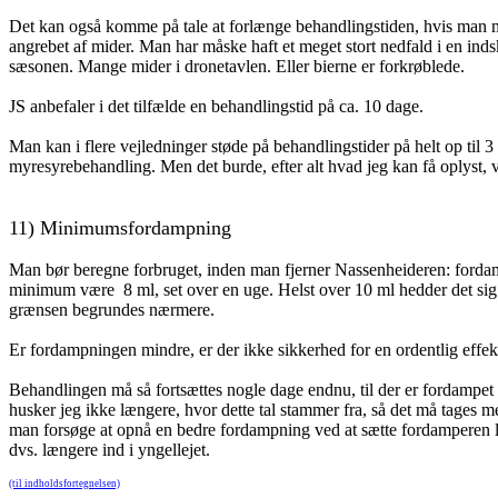
Det kan også komme på tale at forlænge behandlingstiden, hvis man me
angrebet af mider. Man har måske haft et meget stort nedfald i en ind
sæsonen. Mange mider i dronetavlen. Eller bierne er forkrøblede.
JS anbefaler i det tilfælde en behandlingstid på ca. 10 dage.
Man kan i flere vejledninger støde på behandlingstider på helt op til 
myresyrebehandling. Men det burde, efter alt hvad jeg kan få oplyst, 
11)
Minimumsfordampning
Man bør beregne forbruget, inden man fjerner Nassenheideren: forda
minimum være 8 ml, set over en uge. Helst over 10 ml hedder det sig f
grænsen begrundes nærmere.
Er fordampningen mindre, er der ikke sikkerhed for en ordentlig effek
Behandlingen må så fortsættes nogle dage endnu, til der er fordamp
husker jeg ikke længere, hvor dette tal stammer fra, så det må tages m
man forsøge at opnå en bedre fordampning ved at sætte fordamperen læ
dvs. længere ind i yngellejet.
(til indholdsfortegnelsen)