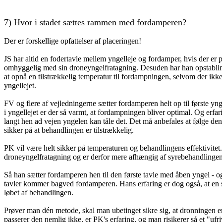
7)
Hvor i stadet sættes rammen med fordamperen?
Der er forskellige opfattelser af placeringen!
JS har altid en fodertavle mellem yngelleje og fordamper, hvis der er
omhyggelig med sin droneyngelfratagning. Desuden har han opstablings
at opnå en tilstrækkelig temperatur til fordampningen, selvom der ikke 
yngellejet.
FV og flere af vejledningerne sætter fordamperen helt op til første ynge
i yngellejet er der så varmt, at fordampningen bliver optimal. Og erfar
langt hen ad vejen yngelen kan tåle det. Det må anbefales at følge de
sikker på at behandlingen er tilstrækkelig.
PK vil være helt sikker på temperaturen og behandlingens effektivitet
droneyngelfratagning og er derfor mere afhængig af syrebehandlingen
Så han sætter fordamperen hen til den første tavle med åben yngel - o
tavler kommer bagved fordamperen. Hans erfaring er dog også, at en sto
løbet af behandlingen.
Prøver man dén metode, skal man ubetinget sikre sig, at dronningen 
passerer den nemlig ikke, er PK's erfaring, og man risikerer så et "ufri