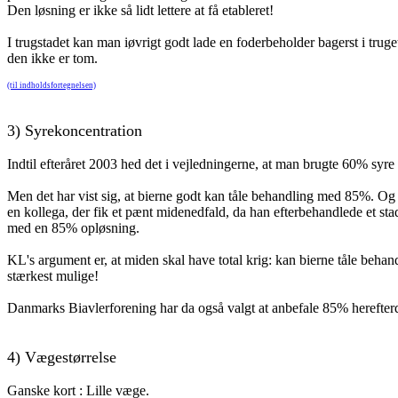
Den løsning er ikke så lidt lettere at få etableret!
I trugstadet kan man iøvrigt godt lade en foderbeholder bagerst i trug
den ikke er tom.
(til indholdsfortegnelsen)
3)
Syrekoncentration
Indtil efteråret 2003 hed det i vejledningerne, at man brugte 60% syre
Men det har vist sig, at bierne godt kan tåle behandling med 85%. Og 
en kollega, der fik et pænt midenedfald, da han efterbehandlede et st
med en 85% opløsning.
KL's argument er, at miden skal have total krig: kan bierne tåle behan
stærkest mulige!
Danmarks Biavlerforening har da også valgt at anbefale 85% herefter
4)
Vægestørrelse
Ganske kort : Lille væge.