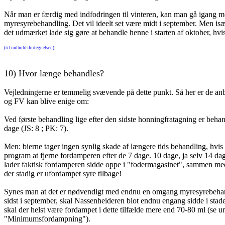
Når man er færdig med indfodringen til vinteren, kan man gå igang 
myresyrebehandling. Det vil ideelt set være midt i september. Men i
det udmærket lade sig gøre at behandle henne i starten af oktober, hvi
(til indholdsfortegnelsen)
10)
Hvor længe behandles?
Vejledningerne er temmelig svævende på dette punkt. Så her er de an
og FV kan blive enige om:
Ved første behandling lige efter den sidste honningfratagning er beh
dage (JS: 8 ; PK: 7).
Men: bierne tager ingen synlig skade af længere tids behandling, hvis d
program at fjerne fordamperen efter de 7 dage. 10 dage, ja selv 14 da
lader faktisk fordamperen sidde oppe i "fodermagasinet", sammen m
der stadig er ufordampet syre tilbage!
Synes man at det er nødvendigt med endnu en omgang myresyrebehand
sidst i september, skal Nassenheideren blot endnu engang sidde i stad
skal der helst være fordampet i dette tilfælde mere end 70-80 ml (se u
"Minimumsfordampning").