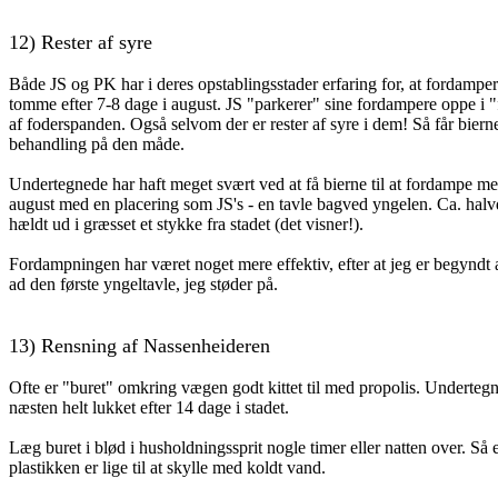
12)
Rester af syre
Både JS og PK har i deres opstablingsstader erfaring for, at fordampe
tomme efter 7-8 dage i august. JS "parkerer" sine fordampere oppe i 
af foderspanden. Også selvom der er rester af syre i dem! Så får biern
behandling på den måde.
Undertegnede har haft meget svært ved at få bierne til at fordampe me
august med en placering som JS's - en tavle bagved yngelen. Ca. halv
hældt ud i græsset et stykke fra stadet (det visner!).
Fordampningen har været noget mere effektiv, efter at jeg er begyndt
ad den første yngeltavle, jeg støder på.
13)
Rensning af Nassenheideren
Ofte er "buret" omkring vægen godt kittet til med propolis. Undertegne
næsten helt lukket efter 14 dage i stadet.
Læg buret i blød i husholdningssprit nogle timer eller natten over. Så 
plastikken er lige til at skylle med koldt vand.