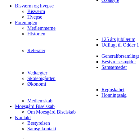
Oxalsyre
Bisværm og hvepse
Bisværm
Hvepse
Foreningen
Medlemmerne
Historien
125 års jubilæum
Udflugt til Odder 
Referater
Generalforsamling
Bestyrelsesmøder
Samsømøder
Vedtægter
Skolebigården
Økonomi
Regnskabet
Honningsalg
Medlemskab
Moesgård Biselskab
Om Moesgård Biselskab
Kontakt
Bestyrelsen
Samsø kontakt