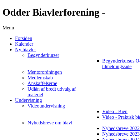
Odder Biavlerforening -
Menu
Forsiden
Kalender
Ny biavler
Begynderkurser
Begynderkursus O
tilmeldingsside
Mentorordningen
Medlemskab
Anskaffelserne
Udlån af bredt udvalg af
materiel
Undervisning
Videoundervisning
Video - Bien
Video - Praktisk bi
Nyhedsbreve om biavl
Nyhedsbreve 2022
Nyhedsbreve 2023
Nyhedsbreve 2024