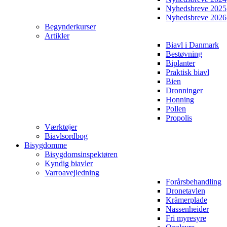
Nyhedsbreve 2025
Nyhedsbreve 2026
Begynderkurser
Artikler
Biavl i Danmark
Bestøvning
Biplanter
Praktisk biavl
Bien
Dronninger
Honning
Pollen
Propolis
Værktøjer
Biavlsordbog
Bisygdomme
Bisygdomsinspektøren
Kyndig biavler
Varroavejledning
Forårsbehandling
Dronetavlen
Krämerplade
Nassenheider
Fri myresyre