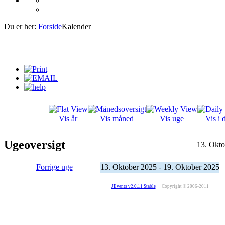
Du er her:
Forside
Kalender
Vis år
Vis måned
Vis uge
Vis i 
Ugeoversigt
13. Okto
Forrige uge
13. Oktober 2025 - 19. Oktober 2025
JEvents v2.0.11 Stable
Copyright © 2006-2011