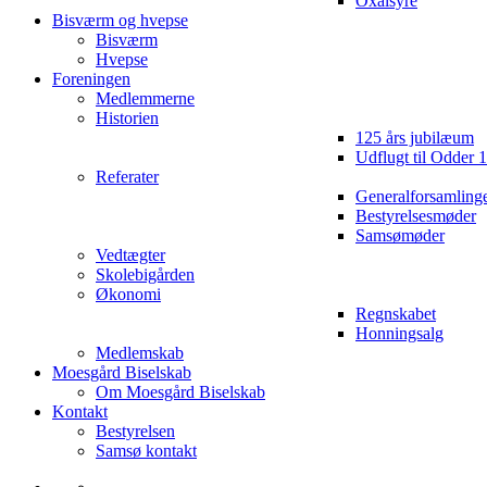
Oxalsyre
Bisværm og hvepse
Bisværm
Hvepse
Foreningen
Medlemmerne
Historien
125 års jubilæum
Udflugt til Odder 
Referater
Generalforsamling
Bestyrelsesmøder
Samsømøder
Vedtægter
Skolebigården
Økonomi
Regnskabet
Honningsalg
Medlemskab
Moesgård Biselskab
Om Moesgård Biselskab
Kontakt
Bestyrelsen
Samsø kontakt