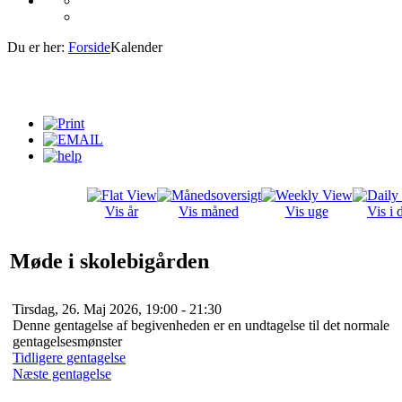
Du er her:
Forside
Kalender
Vis år
Vis måned
Vis uge
Vis i 
Møde i skolebigården
Tirsdag, 26. Maj 2026, 19:00 - 21:30
Denne gentagelse af begivenheden er en undtagelse til det normale
gentagelsesmønster
Tidligere gentagelse
Næste gentagelse