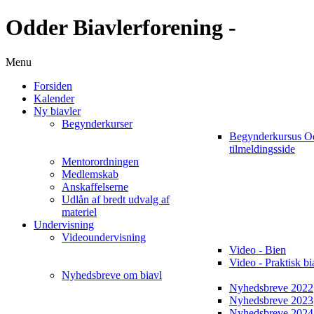
Odder Biavlerforening -
Menu
Forsiden
Kalender
Ny biavler
Begynderkurser
Begynderkursus O
tilmeldingsside
Mentorordningen
Medlemskab
Anskaffelserne
Udlån af bredt udvalg af
materiel
Undervisning
Videoundervisning
Video - Bien
Video - Praktisk bi
Nyhedsbreve om biavl
Nyhedsbreve 2022
Nyhedsbreve 2023
Nyhedsbreve 2024