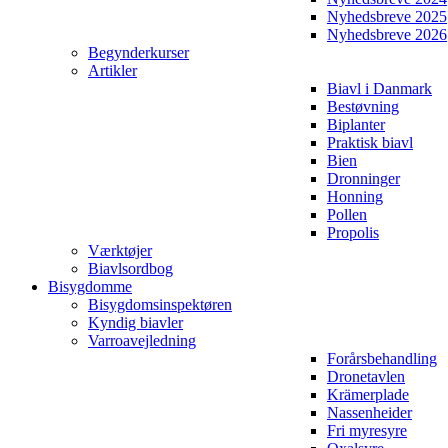
Nyhedsbreve 2025
Nyhedsbreve 2026
Begynderkurser
Artikler
Biavl i Danmark
Bestøvning
Biplanter
Praktisk biavl
Bien
Dronninger
Honning
Pollen
Propolis
Værktøjer
Biavlsordbog
Bisygdomme
Bisygdomsinspektøren
Kyndig biavler
Varroavejledning
Forårsbehandling
Dronetavlen
Krämerplade
Nassenheider
Fri myresyre