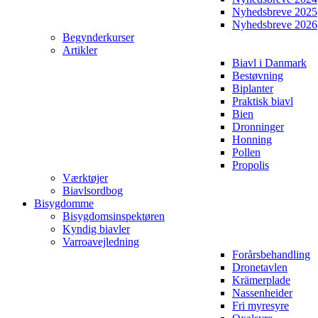
Nyhedsbreve 2025
Nyhedsbreve 2026
Begynderkurser
Artikler
Biavl i Danmark
Bestøvning
Biplanter
Praktisk biavl
Bien
Dronninger
Honning
Pollen
Propolis
Værktøjer
Biavlsordbog
Bisygdomme
Bisygdomsinspektøren
Kyndig biavler
Varroavejledning
Forårsbehandling
Dronetavlen
Krämerplade
Nassenheider
Fri myresyre