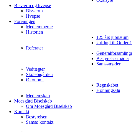
Oxalsyre
Bisværm og hvepse
Bisværm
Hvepse
Foreningen
Medlemmerne
Historien
125 års jubilæum
Udflugt til Odder 
Referater
Generalforsamling
Bestyrelsesmøder
Samsømøder
Vedtægter
Skolebigården
Økonomi
Regnskabet
Honningsalg
Medlemskab
Moesgård Biselskab
Om Moesgård Biselskab
Kontakt
Bestyrelsen
Samsø kontakt