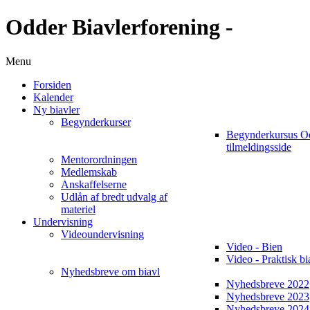
Odder Biavlerforening -
Menu
Forsiden
Kalender
Ny biavler
Begynderkurser
Begynderkursus O
tilmeldingsside
Mentorordningen
Medlemskab
Anskaffelserne
Udlån af bredt udvalg af
materiel
Undervisning
Videoundervisning
Video - Bien
Video - Praktisk bi
Nyhedsbreve om biavl
Nyhedsbreve 2022
Nyhedsbreve 2023
Nyhedsbreve 2024