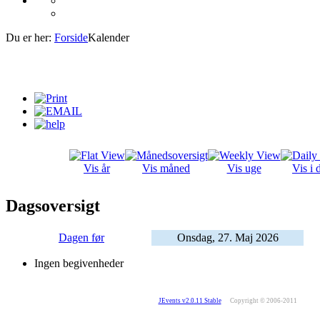
Du er her:
Forside
Kalender
Vis år
Vis måned
Vis uge
Vis i 
Dagsoversigt
Dagen før
Onsdag, 27. Maj 2026
Ingen begivenheder
JEvents v2.0.11 Stable
Copyright © 2006-2011