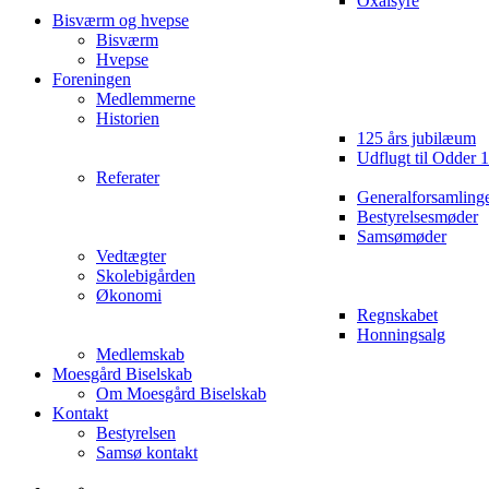
Oxalsyre
Bisværm og hvepse
Bisværm
Hvepse
Foreningen
Medlemmerne
Historien
125 års jubilæum
Udflugt til Odder 
Referater
Generalforsamling
Bestyrelsesmøder
Samsømøder
Vedtægter
Skolebigården
Økonomi
Regnskabet
Honningsalg
Medlemskab
Moesgård Biselskab
Om Moesgård Biselskab
Kontakt
Bestyrelsen
Samsø kontakt