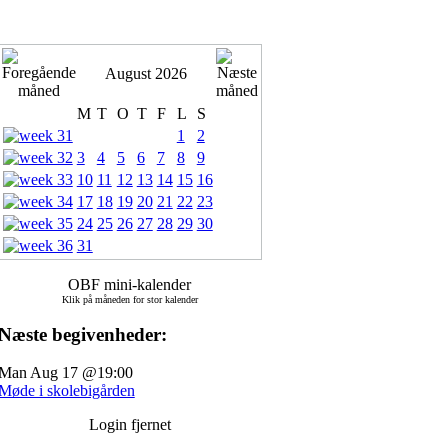
August 2026
M
T
O
T
F
L
S
1
2
3
4
5
6
7
8
9
10
11
12
13
14
15
16
17
18
19
20
21
22
23
24
25
26
27
28
29
30
31
OBF mini-kalender
Klik på måneden for stor kalender
Næste begivenheder:
Man Aug 17 @19:00
Møde i skolebigården
Login fjernet