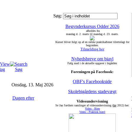
Søg:
Begynderkursus Odder 2026
afholdes fra
mandag d. 2. marts til mandag d. 23. marts.
Kurset bliver fulgt op af en række praktikaftener tilrettelagt for
begyndere.
Tilmelding her
Nyhedsbreve om biavl
Følg med i de aktuelle opgaver i bigården
dag
Søg
Foreningen på Facebook:
OBF's Facebookside
Onsdag, 13. Maj 2026
Skolebigårdens stadevægt
Dagen efter
Videoundervisning
Se Jan Sæthers samlinger af videoundervisning (
før
2012) her:
Video - Bien
Video - Praktisk biavl