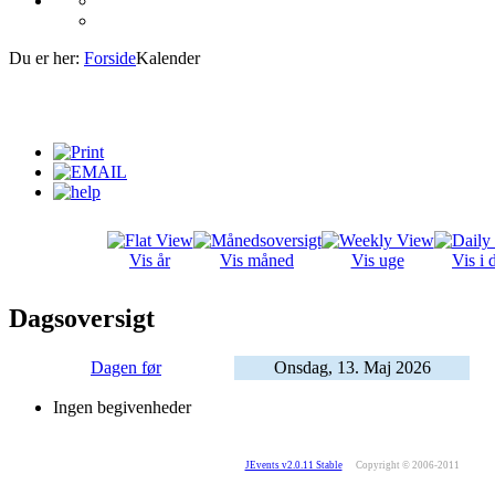
Du er her:
Forside
Kalender
Vis år
Vis måned
Vis uge
Vis i 
Dagsoversigt
Dagen før
Onsdag, 13. Maj 2026
Ingen begivenheder
JEvents v2.0.11 Stable
Copyright © 2006-2011