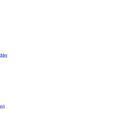
dder
avl