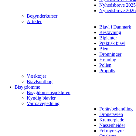
Nyhedsbreve 2025
Nyhedsbreve 2026
Begynderkurser
Artikler
Biavl i Danmark
Bestøvning
Biplanter
Praktisk biavl
Bien
Dronninger
Honning
Pollen
Propolis
Værktøjer
Biavlsordbog
Bisygdomme
Bisygdomsinspektøren
Kyndig biavler
Varroavejledning
Forårsbehandling
Dronetavlen
Krämerplade
Nassenheider
Fri myresyre