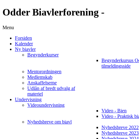
Odder Biavlerforening -
Menu
Forsiden
Kalender
Ny biavler
Begynderkurser
Begynderkursus O
tilmeldingsside
Mentorordningen
Medlemskab
Anskaffelserne
Udlån af bredt udvalg af
materiel
Undervisning
Videoundervisning
Video - Bien
Video - Praktisk bi
Nyhedsbreve om biavl
Nyhedsbreve 2022
Nyhedsbreve 2023
Nyhedsbreve 2024