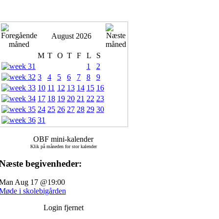
August 2026
M
T
O
T
F
L
S
1
2
3
4
5
6
7
8
9
10
11
12
13
14
15
16
17
18
19
20
21
22
23
24
25
26
27
28
29
30
31
OBF mini-kalender
Klik på måneden for stor kalender
Næste begivenheder:
Man Aug 17 @19:00
Møde i skolebigården
Login fjernet