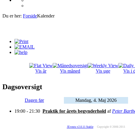
Du er her:
Forside
Kalender
Vis år
Vis måned
Vis uge
Vis i 
Dagsoversigt
Dagen før
Mandag, 4. Maj 2026
19:00 - 21:30
Praktik for årets begynderhold
af
Peter Barth
JEvents v2.0.11 Stable
Copyright © 2006-2011