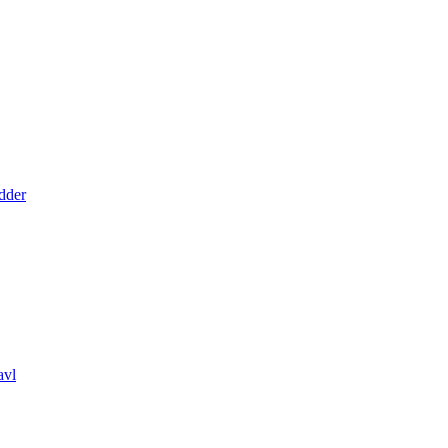
dder
avl