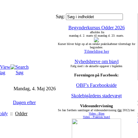
Søg:
Begynderkursus Odder 2026
afholdes fra
mandag d. 2. marts til mandag d. 23. marts.
Kurset bliver fulgt op af en række praktikaftener tilrettelagt for
begyndere.
Tilmelding her
Nyhedsbreve om biavl
Følg med i de aktuelle opgaver i bigården
dag
Søg
Foreningen på Facebook:
OBF's Facebookside
Mandag, 4. Maj 2026
Skolebigårdens stadevægt
Dagen efter
Videoundervisning
Se Jan Sæthers samlinger af videoundervisning (
før
2012) her:
oldy
::
Odder
Video - Bien
Video - Praktisk biavl