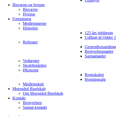
Oxalsyre
Bisværm og hvepse
Bisværm
Hvepse
Foreningen
Medlemmerne
Historien
125 års jubilæum
Udflugt til Odder 
Referater
Generalforsamling
Bestyrelsesmøder
Samsømøder
Vedtægter
Skolebigården
Økonomi
Regnskabet
Honningsalg
Medlemskab
Moesgård Biselskab
Om Moesgård Biselskab
Kontakt
Bestyrelsen
Samsø kontakt