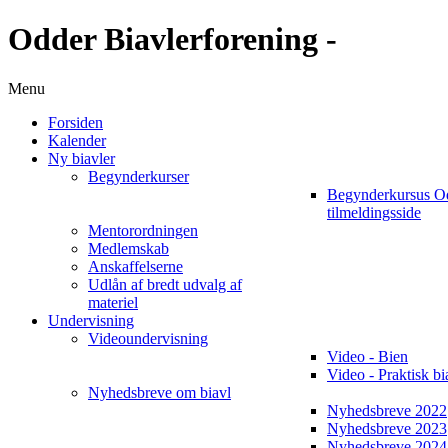
Odder Biavlerforening -
Menu
Forsiden
Kalender
Ny biavler
Begynderkurser
Begynderkursus O
tilmeldingsside
Mentorordningen
Medlemskab
Anskaffelserne
Udlån af bredt udvalg af
materiel
Undervisning
Videoundervisning
Video - Bien
Video - Praktisk bi
Nyhedsbreve om biavl
Nyhedsbreve 2022
Nyhedsbreve 2023
Nyhedsbreve 2024