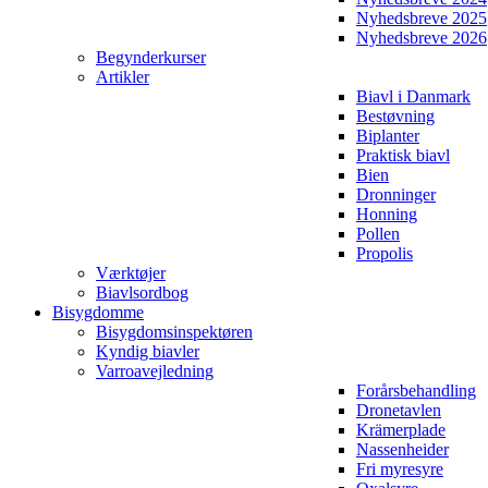
Nyhedsbreve 2025
Nyhedsbreve 2026
Begynderkurser
Artikler
Biavl i Danmark
Bestøvning
Biplanter
Praktisk biavl
Bien
Dronninger
Honning
Pollen
Propolis
Værktøjer
Biavlsordbog
Bisygdomme
Bisygdomsinspektøren
Kyndig biavler
Varroavejledning
Forårsbehandling
Dronetavlen
Krämerplade
Nassenheider
Fri myresyre