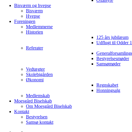
Oxalsyre
Bisværm og hvepse
Bisværm
Hvepse
Foreningen
Medlemmerne
Historien
125 års jubilæum
Udflugt til Odder 
Referater
Generalforsamling
Bestyrelsesmøder
Samsømøder
Vedtægter
Skolebigården
Økonomi
Regnskabet
Honningsalg
Medlemskab
Moesgård Biselskab
Om Moesgård Biselskab
Kontakt
Bestyrelsen
Samsø kontakt