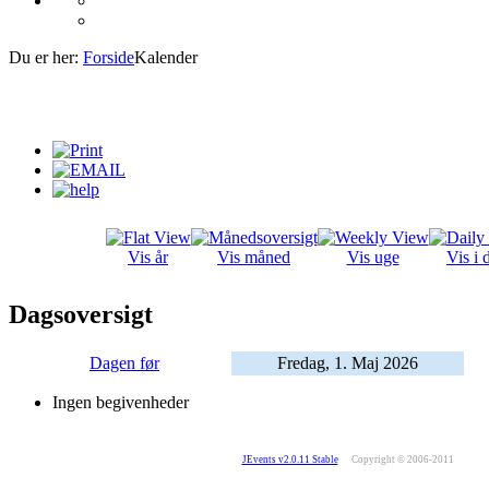
Du er her:
Forside
Kalender
Vis år
Vis måned
Vis uge
Vis i 
Dagsoversigt
Dagen før
Fredag, 1. Maj 2026
Ingen begivenheder
JEvents v2.0.11 Stable
Copyright © 2006-2011