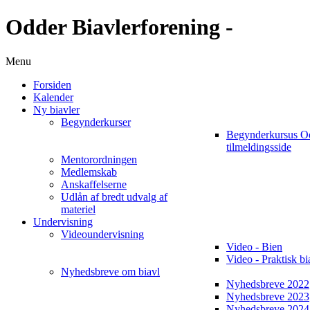
Odder Biavlerforening -
Menu
Forsiden
Kalender
Ny biavler
Begynderkurser
Begynderkursus O
tilmeldingsside
Mentorordningen
Medlemskab
Anskaffelserne
Udlån af bredt udvalg af
materiel
Undervisning
Videoundervisning
Video - Bien
Video - Praktisk bi
Nyhedsbreve om biavl
Nyhedsbreve 2022
Nyhedsbreve 2023
Nyhedsbreve 2024