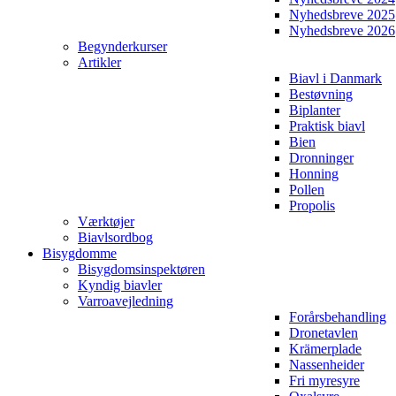
Nyhedsbreve 2025
Nyhedsbreve 2026
Begynderkurser
Artikler
Biavl i Danmark
Bestøvning
Biplanter
Praktisk biavl
Bien
Dronninger
Honning
Pollen
Propolis
Værktøjer
Biavlsordbog
Bisygdomme
Bisygdomsinspektøren
Kyndig biavler
Varroavejledning
Forårsbehandling
Dronetavlen
Krämerplade
Nassenheider
Fri myresyre