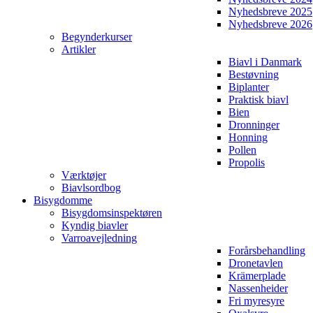
Nyhedsbreve 2025
Nyhedsbreve 2026
Begynderkurser
Artikler
Biavl i Danmark
Bestøvning
Biplanter
Praktisk biavl
Bien
Dronninger
Honning
Pollen
Propolis
Værktøjer
Biavlsordbog
Bisygdomme
Bisygdomsinspektøren
Kyndig biavler
Varroavejledning
Forårsbehandling
Dronetavlen
Krämerplade
Nassenheider
Fri myresyre