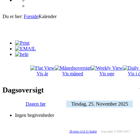
Du er her:
Forside
Kalender
Vis år
Vis måned
Vis uge
Vis i 
Dagsoversigt
Dagen før
Tirsdag, 25. November 2025
Ingen begivenheder
JEvents v2.0.11 Stable
Copyright © 2006-2011