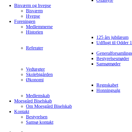
Oxalsyre
Bisværm og hvepse
Bisværm
Hvepse
Foreningen
Medlemmerne
Historien
125 års jubilæum
Udflugt til Odder 
Referater
Generalforsamling
Bestyrelsesmøder
Samsømøder
Vedtægter
Skolebigården
Økonomi
Regnskabet
Honningsalg
Medlemskab
Moesgård Biselskab
Om Moesgård Biselskab
Kontakt
Bestyrelsen
Samsø kontakt