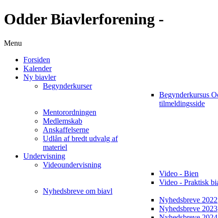
Odder Biavlerforening -
Menu
Forsiden
Kalender
Ny biavler
Begynderkurser
Begynderkursus O
tilmeldingsside
Mentorordningen
Medlemskab
Anskaffelserne
Udlån af bredt udvalg af
materiel
Undervisning
Videoundervisning
Video - Bien
Video - Praktisk bi
Nyhedsbreve om biavl
Nyhedsbreve 2022
Nyhedsbreve 2023
Nyhedsbreve 2024