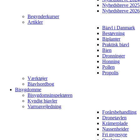
Nyhedsbreve 2025
Nyhedsbreve 2026
Begynderkurser
Artikler
Biavl i Danmark
Bestøvning
Biplanter
Praktisk biavl
Bien
Dronninger
Honning
Pollen
Propolis
Værktøjer
Biavlsordbog
Bisygdomme
Bisygdomsinspektøren
Kyndig biavler
Varroavejledning
Forårsbehandling
Dronetavlen
Krämerplade
Nassenheider
Fri myresyre