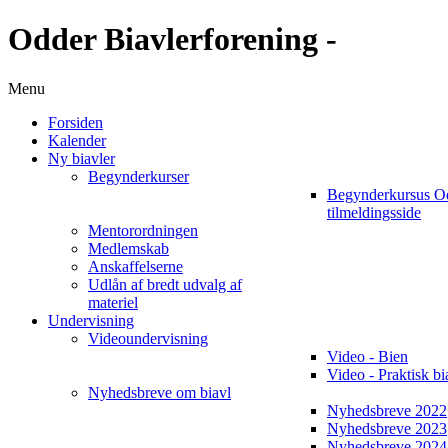
Odder Biavlerforening -
Menu
Forsiden
Kalender
Ny biavler
Begynderkurser
Begynderkursus O
tilmeldingsside
Mentorordningen
Medlemskab
Anskaffelserne
Udlån af bredt udvalg af
materiel
Undervisning
Videoundervisning
Video - Bien
Video - Praktisk bi
Nyhedsbreve om biavl
Nyhedsbreve 2022
Nyhedsbreve 2023
Nyhedsbreve 2024