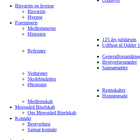
Oxalsyre
Bisværm og hvepse
Bisværm
Hvepse
Foreningen
Medlemmerne
Historien
125 års jubilæum
Udflugt til Odder 
Referater
Generalforsamling
Bestyrelsesmøder
Samsømøder
Vedtægter
Skolebigården
Økonomi
Regnskabet
Honningsalg
Medlemskab
Moesgård Biselskab
Om Moesgård Biselskab
Kontakt
Bestyrelsen
Samsø kontakt