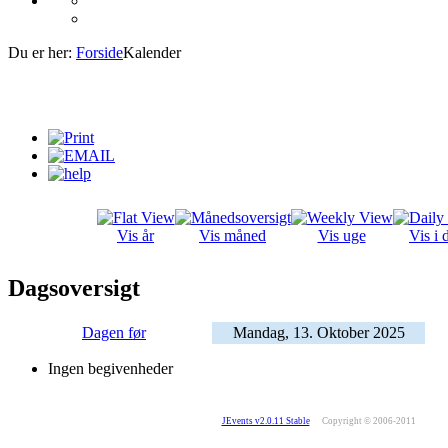
Du er her:
Forside
Kalender
Vis år
Vis måned
Vis uge
Vis i 
Dagsoversigt
Dagen før
Mandag, 13. Oktober 2025
Ingen begivenheder
JEvents v2.0.11 Stable
Copyright © 2006-2011