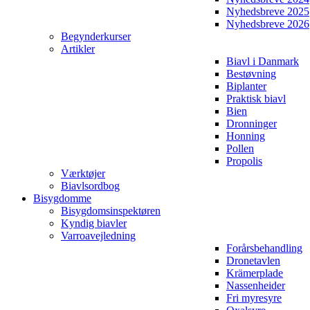
Nyhedsbreve 2025
Nyhedsbreve 2026
Begynderkurser
Artikler
Biavl i Danmark
Bestøvning
Biplanter
Praktisk biavl
Bien
Dronninger
Honning
Pollen
Propolis
Værktøjer
Biavlsordbog
Bisygdomme
Bisygdomsinspektøren
Kyndig biavler
Varroavejledning
Forårsbehandling
Dronetavlen
Krämerplade
Nassenheider
Fri myresyre