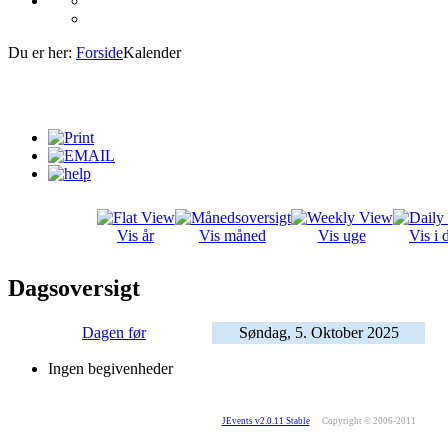
Du er her:
Forside
Kalender
Vis år
Vis måned
Vis uge
Vis i 
Dagsoversigt
Dagen før
Søndag, 5. Oktober 2025
Ingen begivenheder
JEvents v2.0.11 Stable
Copyright © 2006-2011