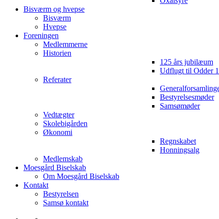
Oxalsyre
Bisværm og hvepse
Bisværm
Hvepse
Foreningen
Medlemmerne
Historien
125 års jubilæum
Udflugt til Odder 
Referater
Generalforsamling
Bestyrelsesmøder
Samsømøder
Vedtægter
Skolebigården
Økonomi
Regnskabet
Honningsalg
Medlemskab
Moesgård Biselskab
Om Moesgård Biselskab
Kontakt
Bestyrelsen
Samsø kontakt