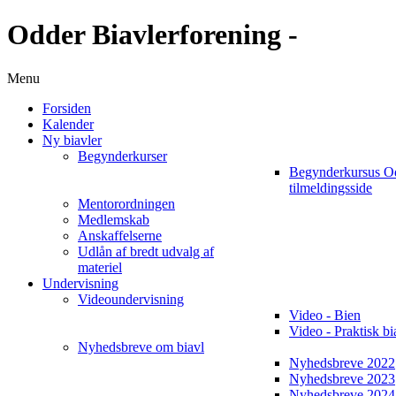
Odder Biavlerforening -
Menu
Forsiden
Kalender
Ny biavler
Begynderkurser
Begynderkursus O
tilmeldingsside
Mentorordningen
Medlemskab
Anskaffelserne
Udlån af bredt udvalg af
materiel
Undervisning
Videoundervisning
Video - Bien
Video - Praktisk bi
Nyhedsbreve om biavl
Nyhedsbreve 2022
Nyhedsbreve 2023
Nyhedsbreve 2024